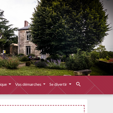
search
ique
Vos démarches
Se divertir