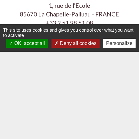
1, rue de l'Ecole
85670 La Chapelle-Palluau - FRANCE
+33 2 51 98 51 08
This site uses cookies and gives you control over what you want
Contact par formulaire
to activate
OK, accept all
Deny all cookies
Personalize
Liens
Communauté de Communes Vie et Boulogne
Demande de logement 85
Département de la Vendée
Région Pays de la Loire
Vendée Tourisme
Mentions légales
-
Politique de confidentialité
-