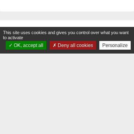
Contacts
This site uses cookies and gives you control over what you want
to activate
Commune de La Chapelle-Palluau
OK, accept all
Deny all cookies
Personalize
1, rue de l'Ecole
85670 La Chapelle-Palluau - FRANCE
+33 2 51 98 51 08
Contact par formulaire
Liens
Communauté de Communes Vie et Boulogne