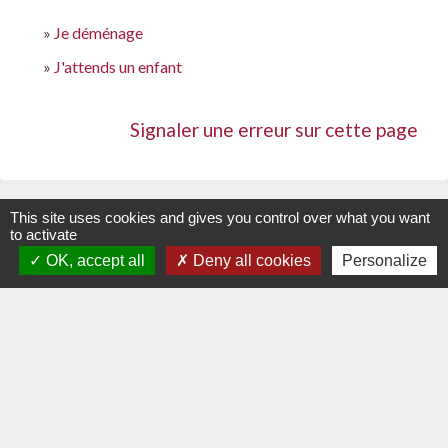
Je déménage
J'attends un enfant
Signaler une erreur sur cette page
This site uses cookies and gives you control over what you want
Contacts
to activate
OK, accept all
Deny all cookies
Personalize
Commune de La Chapelle-Palluau
1, rue de l'Ecole
85670 La Chapelle-Palluau - FRANCE
+33 2 51 98 51 08
Contact par formulaire