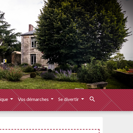
search
ique
Vos démarches
Se divertir