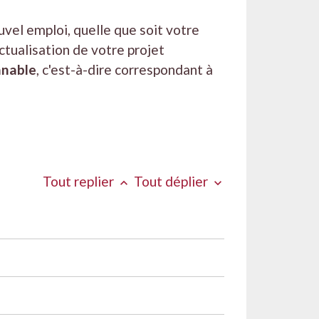
vel emploi, quelle que soit votre
actualisation de votre projet
nnable
, c'est-à-dire correspondant à
Tout replier
Tout déplier
keyboard_arrow_up
keyboard_arrow_down