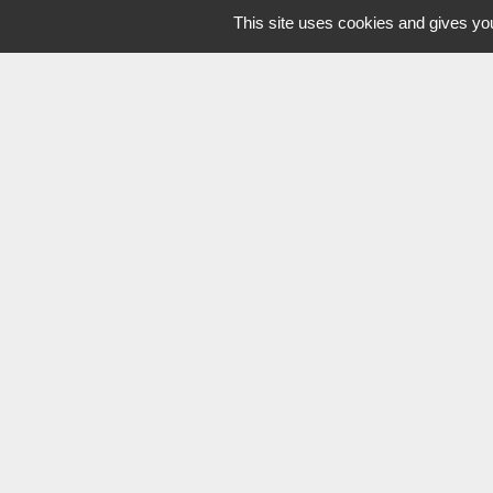
This site uses cookies and gives you
Communauté de 
Demande de log
Département de 
Région Pays de la
Vendée Tourism