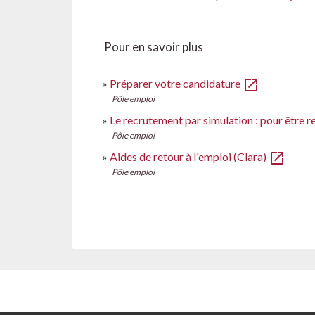
Pour en savoir plus
open_in_new
Préparer votre candidature
Pôle emploi
Le recrutement par simulation : pour être r
Pôle emploi
open_in_new
Aides de retour à l'emploi (Clara)
Pôle emploi