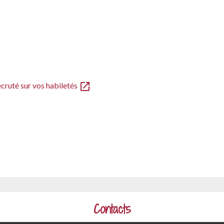
open_in_new
ecruté sur vos habiletés
Contacts