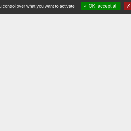
Commune de La Chapelle-Palluau
 control over what you want to activate
OK, accept all
1, rue de l'Ecole
85670 La Chapelle-Palluau - FRANCE
+33 2 51 98 51 08
Contact par formulaire
Liens
Communes Vie et Boulogne
ement 85
la Vendée
 Loire
e