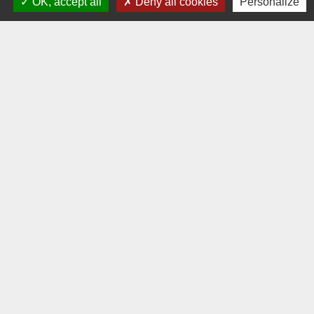
OK, accept all
Deny all cookies
Personalize
Contacts
Commune de La Chapelle-Palluau
1, rue de l'Ecole
85670 La Chapelle-Palluau - FRANCE
+33 2 51 98 51 08
Contact par formulaire
Liens
Communauté de Communes Vie et Boulogne
Demande de logement 85
Département de la Vendée
Région Pays de la Loire