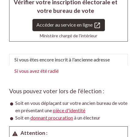
Vérifier votre inscription électorale et
votre bureau de vote
open_in_new
Accéder au service en ligne
Ministère chargé de l'intérieur
Si vous êtes encore inscrit à l'ancienne adresse
Si vous avez été radié
Vous pouvez voter lors de l'élection :
Soit en vous déplaçant sur votre ancien bureau de vote
en présentant une
pièce d'identité
Soit en
donnant procuration
à un électeur
Attention :
warning