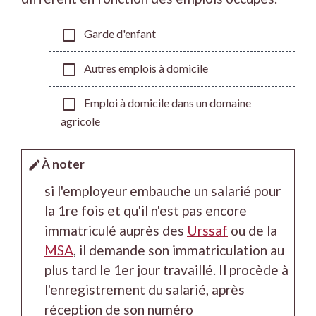
check_box_outline_blank
Garde d'enfant
check_box_outline_blank
Autres emplois à domicile
check_box_outline_blank
Emploi à domicile dans un domaine
agricole
À noter
edit
si l'employeur embauche un salarié pour
la 1
re
fois et qu'il n'est pas encore
immatriculé auprès des
Urssaf
ou de la
MSA
, il demande son immatriculation au
plus tard le 1
er
jour travaillé. Il procède à
l'enregistrement du salarié, après
réception de son numéro