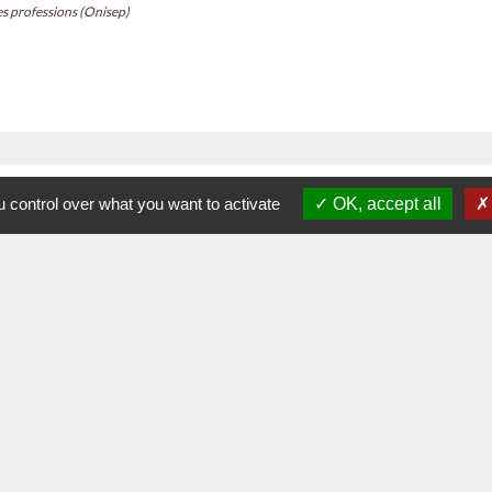
es professions (Onisep)
Contacts
 control over what you want to activate
OK, accept all
Commune de La Chapelle-Palluau
1, rue de l'Ecole
85670 La Chapelle-Palluau - FRANCE
+33 2 51 98 51 08
Contact par formulaire