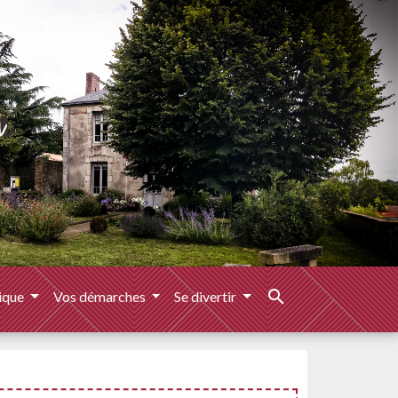
search
ique
Vos démarches
Se divertir