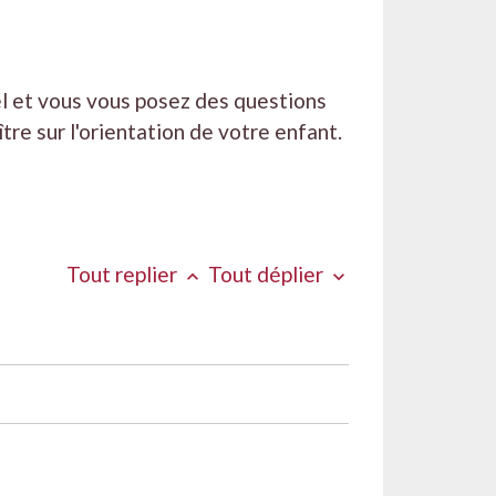
el et vous vous posez des questions
re sur l'orientation de votre enfant.
Tout replier
Tout déplier
keyboard_arrow_up
keyboard_arrow_down