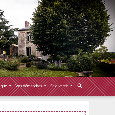
search
ique
Vos démarches
Se divertir