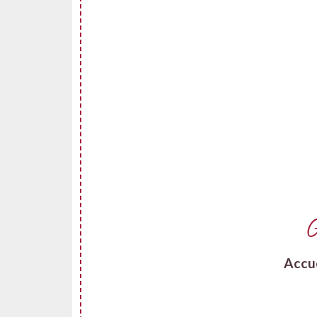
G
Accu