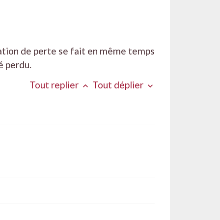
ration de perte se fait en même temps
é perdu.
Tout replier
Tout déplier
keyboard_arrow_up
keyboard_arrow_down