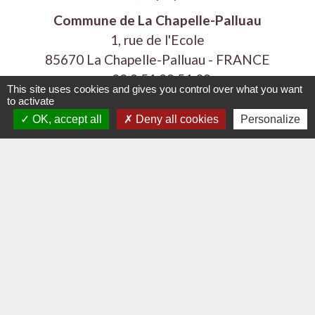
Commune de La Chapelle-Palluau
1, rue de l'Ecole
85670 La Chapelle-Palluau - FRANCE
+33 2 51 98 51 08
This site uses cookies and gives you control over what you want
to activate
Contact par formulaire
OK, accept all
Deny all cookies
Personalize
Liens
Communauté de Communes Vie et Boulogne
Demande de logement 85
Département de la Vendée
Région Pays de la Loire
Vendée Tourisme