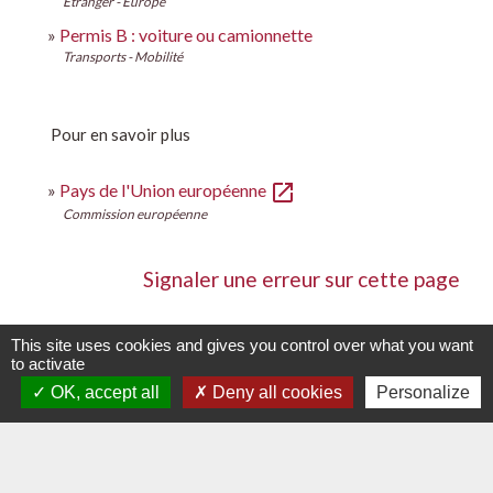
Étranger - Europe
Permis B : voiture ou camionnette
Transports - Mobilité
Pour en savoir plus
open_in_new
Pays de l'Union européenne
Commission européenne
Signaler une erreur sur cette page
This site uses cookies and gives you control over what you want
to activate
OK, accept all
Deny all cookies
Personalize
Contacts
Commune de La Chapelle-Palluau
1, rue de l'Ecole