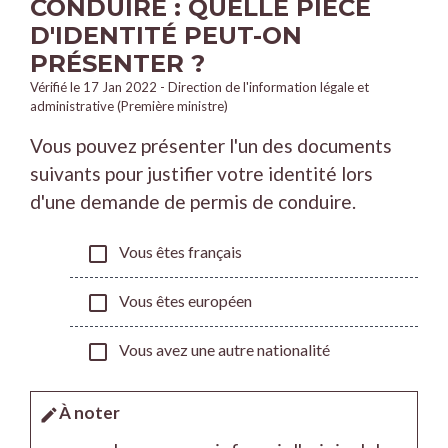
CONDUIRE : QUELLE PIÈCE
D'IDENTITÉ PEUT-ON
PRÉSENTER ?
Vérifié le 17 Jan 2022 - Direction de l'information légale et
administrative (Première ministre)
Vous pouvez présenter l'un des documents
suivants pour justifier votre identité lors
d'une demande de permis de conduire.
check_box_outline_blank
Vous êtes français
check_box_outline_blank
Vous êtes européen
check_box_outline_blank
Vous avez une autre nationalité
À noter
edit