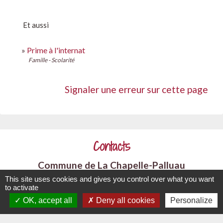
Et aussi
Prime à l'internat
Famille - Scolarité
Signaler une erreur sur cette page
Contacts
Commune de La Chapelle-Palluau
1, rue de l'Ecole
This site uses cookies and gives you control over what you want
to activate
85670 La Chapelle-Palluau - FRANCE
OK, accept all
Deny all cookies
Personalize
+33 2 51 98 51 08