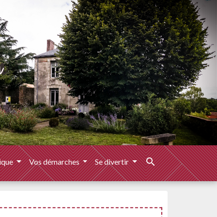
search
ique
Vos démarches
Se divertir