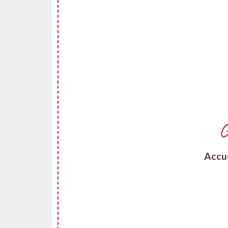
G
Accu