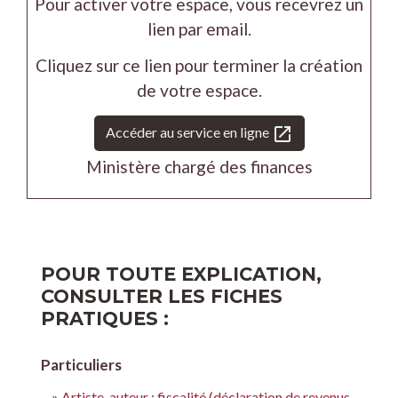
Pour activer votre espace, vous recevrez un
lien par email.
Cliquez sur ce lien pour terminer la création
de votre espace.
open_in_new
Accéder au service en ligne
Ministère chargé des finances
POUR TOUTE EXPLICATION,
CONSULTER LES FICHES
PRATIQUES :
Particuliers
Artiste-auteur : fiscalité (déclaration de revenus,