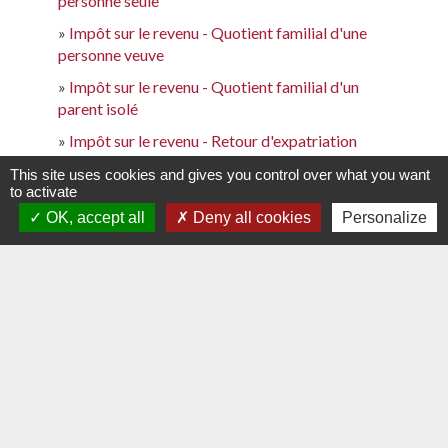
personne seule
Impôt sur le revenu - Quotient familial d'une
personne veuve
Impôt sur le revenu - Quotient familial d'un
parent isolé
Impôt sur le revenu - Retour d'expatriation
Impôt sur le revenu - Revenus d'épargne et de
This site uses cookies and gives you control over what you want
to activate
placement
OK, accept all
Deny all cookies
Personalize
Impôt sur le revenu - Revenus d'une location
meublée
Impôt sur le revenu - Revenus locatifs (location
non meublée)
Impôt sur le revenu - Revenus locatifs d'un
logement conventionné Anah
Impôt sur le revenu - Salaire et autres revenus
d'activité salariée imposables
Impôt sur le revenu - Travaux d'équipement pour