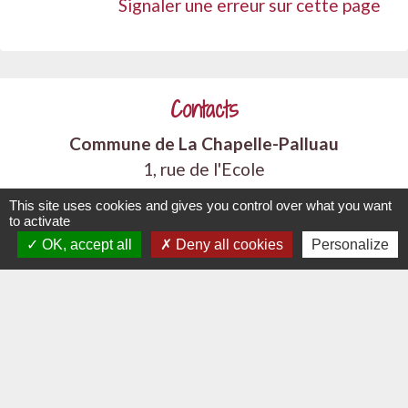
Signaler une erreur sur cette page
Contacts
Commune de La Chapelle-Palluau
1, rue de l'Ecole
85670 La Chapelle-Palluau - FRANCE
This site uses cookies and gives you control over what you want
+33 2 51 98 51 08
to activate
OK, accept all
Deny all cookies
Personalize
Contact par formulaire
Liens
Communauté de Communes Vie et Boulogne