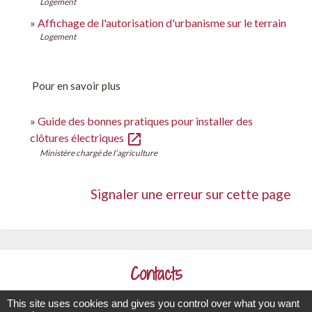
Logement
Affichage de l'autorisation d'urbanisme sur le terrain
Logement
Pour en savoir plus
Guide des bonnes pratiques pour installer des
open_in_new
clôtures électriques
Ministère chargé de l'agriculture
Signaler une erreur sur cette page
Contacts
Commune de La Chapelle-Palluau
This site uses cookies and gives you control over what you want