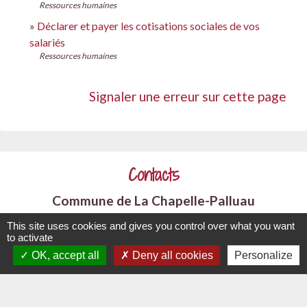
Ressources humaines
Déclarer et payer les cotisations sociales de vos
salariés
Ressources humaines
Signaler une erreur sur cette page
Contacts
Commune de La Chapelle-Palluau
1, rue de l'Ecole
This site uses cookies and gives you control over what you want
85670 La Chapelle-Palluau - FRANCE
to activate
OK, accept all
Deny all cookies
Personalize
+33 2 51 98 51 08
Contact par formulaire