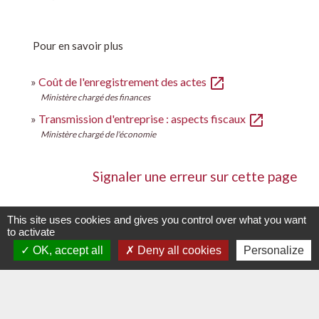
Pour en savoir plus
open_in_new
Coût de l'enregistrement des actes
Ministère chargé des finances
open_in_new
Transmission d'entreprise : aspects fiscaux
Ministère chargé de l'économie
Signaler une erreur sur cette page
This site uses cookies and gives you control over what you want
to activate
OK, accept all
Deny all cookies
Personalize
Contacts
Commune de La Chapelle-Palluau
1, rue de l'Ecole