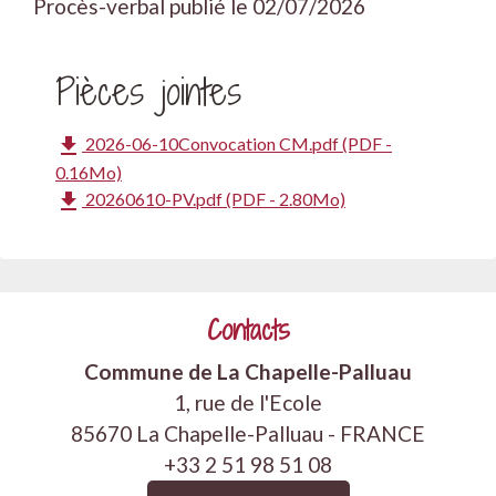
Procès-verbal publié le 02/07/2026
Pièces jointes
file_download
2026-06-10Convocation CM.pdf (PDF -
0.16Mo)
file_download
20260610-PV.pdf (PDF - 2.80Mo)
Contacts
Commune de La Chapelle-Palluau
1, rue de l'Ecole
85670 La Chapelle-Palluau - FRANCE
+33 2 51 98 51 08