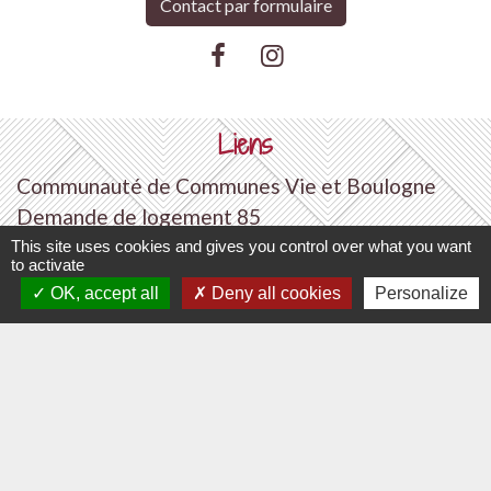
Contact par formulaire
Liens
Communauté de Communes Vie et Boulogne
Demande de logement 85
Département de la Vendée
This site uses cookies and gives you control over what you want
to activate
Région Pays de la Loire
OK, accept all
Deny all cookies
Personalize
Vendée Tourisme
Mentions légales
-
Politique de confidentialité
-
Accessibilité
-
Plan du site
-
Gestion des cookies