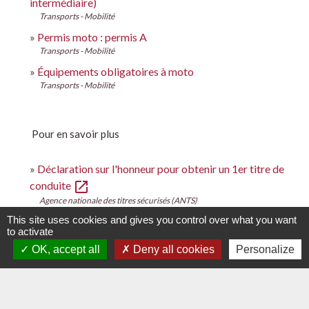
intermédiaire)
Transports - Mobilité
Permis moto : permis A
Transports - Mobilité
Équipements obligatoires à moto
Transports - Mobilité
Pour en savoir plus
Déclaration sur l'honneur pour obtenir un 1er titre de
open_in_new
conduite
Agence nationale des titres sécurisés (ANTS)
This site uses cookies and gives you control over what you want
open_in_new
Contrat type de l'enseignement de la conduite
to activate
Legifrance
OK, accept all
Deny all cookies
Personalize
Prendre rendez-vous en ligne pour l'épreuve pratique
open_in_new
du permis de conduire
Ministère chargé de l'intérieur